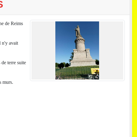
S
ne de Reims
 n'y avait
de terre suite
es murs.